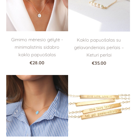
Gimimo mėnesio gėlytė -
Kaklo papuošalas su
minimalistinis sidabro
gėlavandeniais perlais –
kaklo papuošalas
Keturi perlai
€28.00
€35.00