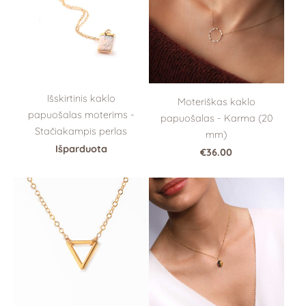
Išskirtinis kaklo
Moteriškas kaklo
papuošalas moterims -
papuošalas - Karma (20
Stačiakampis perlas
mm)
Išparduota
€36.00