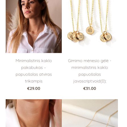
Minimalistinis kaklo
Gimimo mėnesio gėlė -
pakabukas –
minimalistinis kaklo
papuošalas atviras
papuošalas
trikampis
javascript:void(0);
€29.00
€31.00