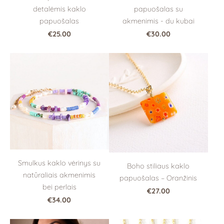
papuošalas su
detalėmis kaklo
akmenimis - du kubai
papuošalas
€30.00
€25.00
Smulkus kaklo vėrinys su
Boho stiliaus kaklo
natūraliais akmenimis
papuošalas – Oranžinis
bei perlais
€27.00
€34.00