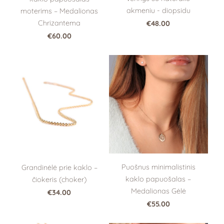
akmeniu - diopsidu
moterims – Medalionas
Chrizantema
€48.00
€60.00
Puošnus minimalistinis
Grandinėlė prie kaklo –
kaklo papuošalas –
čiokeris (choker)
Medalionas Gėlė
€34.00
€55.00