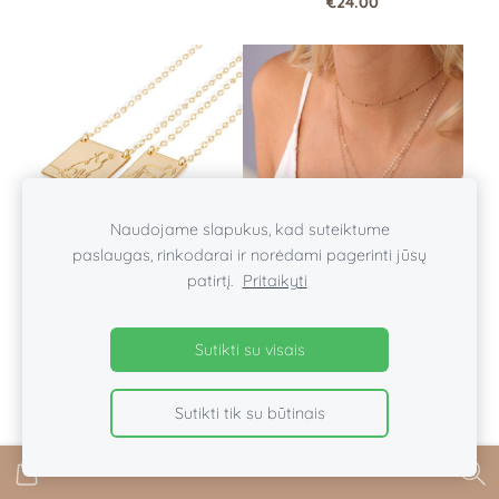
€24.00
Naudojame slapukus, kad suteiktume
paslaugas, rinkodarai ir norėdami pagerinti jūsų
patirtį.
Pritaikyti
Minimalistinis rankų
Kaklo papuošalas -
darbo kaklo papuošalas
Abstraktas Veidas
- Augintinis
Sutikti su visais
€40.00
€35.00
Sutikti tik su būtinais