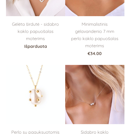
Gėlėta širdutė - sidabro
Minimalistinis
kaklo papuošalas
gėlavandenio 7 mm
moterims
perlo kaklo papuošalas
moterims
Išparduota
€34.00
Sidabro kaklo
Perlo su paauksuotomis