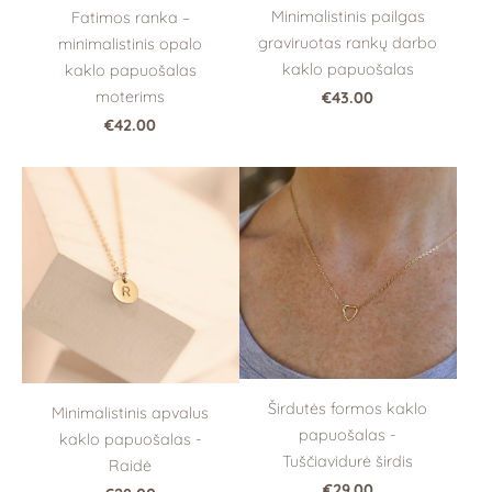
Minimalistinis pailgas
Fatimos ranka –
graviruotas rankų darbo
minimalistinis opalo
kaklo papuošalas
kaklo papuošalas
moterims
€43.00
€42.00
Širdutės formos kaklo
Minimalistinis apvalus
papuošalas -
kaklo papuošalas -
Tuščiavidurė širdis
Raidė
€29.00