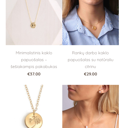
Minimalistinis kaklo
Rankų darbo kaklo
papuošalas –
papuošalas su natūraliu
šešiakampis pakabukas
citrinu
€37.00
€29.00