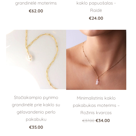
grandinėlė moterims
kaklo papuošalas -
Raidė
€62.00
€24.00
Stačiakampio pynimo
Minimalistinis kaklo
grandinėlė prie kaklo su
pakabukas moterims –
gėlavandenio perlo
Rožinis kvarcas
pakabuku
€37.00
€34.00
€35.00