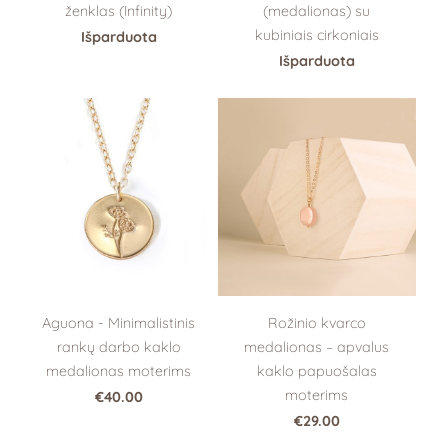
(medalionas) su
ženklas (Infinity)
kubiniais cirkoniais
Išparduota
Išparduota
Aguona - Minimalistinis
Rožinio kvarco
rankų darbo kaklo
medalionas – apvalus
medalionas moterims
kaklo papuošalas
moterims
€40.00
€29.00