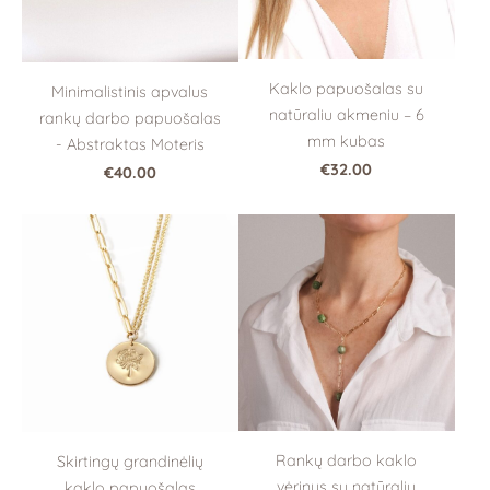
Kaklo papuošalas su
Minimalistinis apvalus
natūraliu akmeniu – 6
rankų darbo papuošalas
mm kubas
- Abstraktas Moteris
€32.00
€40.00
Rankų darbo kaklo
Skirtingų grandinėlių
vėrinys su natūraliu
kaklo papuošalas