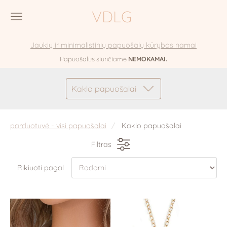
VDLG
Jaukių ir minimalistinių papuošalų kūrybos namai
Papuošalus siunčiame
NEMOKAMAI.
Kaklo papuošalai
parduotuvė - visi papuošalai
Kaklo papuošalai
Filtras
Rikiuoti pagal