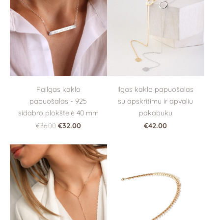
Ilgas kaklo papuošalas
Pailgas kaklo
su apskritimu ir apvaliu
papuošalas - 925
pakabuku
sidabro plokštelė 40 mm
€42.00
€36.00
€32.00