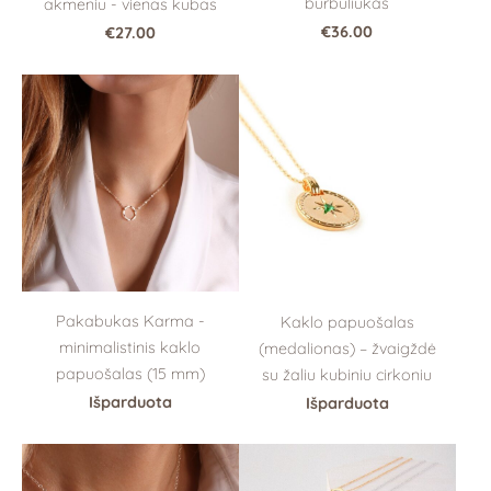
burbuliukas
akmeniu - vienas kubas
€36.00
€27.00
Pakabukas Karma -
Kaklo papuošalas
minimalistinis kaklo
(medalionas) – žvaigždė
papuošalas (15 mm)
su žaliu kubiniu cirkoniu
Išparduota
Išparduota