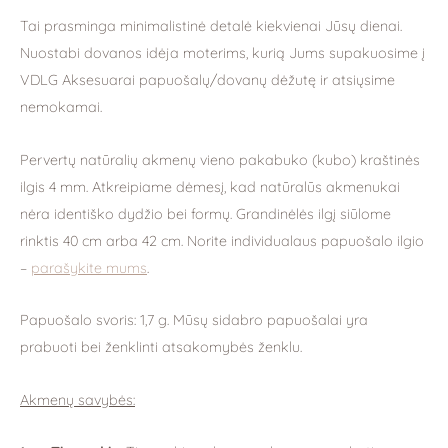
Tai prasminga minimalistinė detalė kiekvienai Jūsų dienai.
Nuostabi dovanos idėja moterims, kurią Jums supakuosime į
VDLG Aksesuarai papuošalų/dovanų dėžutę ir atsiųsime
nemokamai.
Pervertų natūralių akmenų vieno pakabuko (kubo) kraštinės
ilgis 4 mm. Atkreipiame dėmesį, kad natūralūs akmenukai
nėra identiško dydžio bei formų. Grandinėlės ilgį siūlome
rinktis 40 cm arba 42 cm. Norite individualaus papuošalo ilgio
–
parašykite mums
.
Papuošalo svoris: 1,7 g. Mūsų sidabro papuošalai yra
prabuoti bei ženklinti atsakomybės ženklu.
Akmenų savybės: