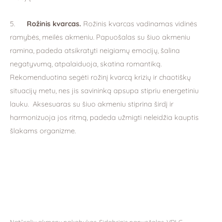
5.
Rožinis kvarcas
.
Rožinis kvarcas vadinamas vidinės
ramybės, meilės akmeniu. Papuošalas su šiuo akmeniu
ramina, padeda atsikratyti neigiamų emocijų, šalina
negatyvumą, atpalaiduoja, skatina romantiką.
Rekomenduotina segėti rožinį kvarcą krizių ir chaotiškų
situacijų metu, nes jis savininką apsupa stipriu energetiniu
lauku. Aksesuaras su šiuo akmeniu stiprina širdį ir
harmonizuoja jos ritmą, padeda užmigti neleidžia kauptis
šlakams organizme.