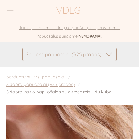
VDLG
Jaukių ir minimalistinių papuošalų kūrybos namai
Papuošalus siunčiame
NEMOKAMAI.
Sidabro papuošalai (925 prabos)
parduotuvė - visi papuošalai
Sidabro papuošalai (925 prabos)
Sidabro kaklo papuošalas su akmenimis - du kubai