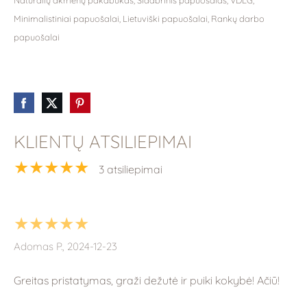
Natūralių akmenų pakabukas, Sidabrinis papuošalas, VDLG,
Minimalistiniai papuošalai, Lietuviški papuošalai, Rankų darbo
papuošalai
KLIENTŲ ATSILIEPIMAI
★★★★★
3 atsiliepimai
★★★★★
Adomas P., 2024-12-23
Greitas pristatymas, graži dežutė ir puiki kokybė! Ačiū!