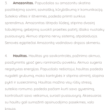
3.
Amazonitas
.
Papuošalas su amazonitu skatina
pasitikėjimą savimi, saviraišką, kūrybiškumą ir komunikaciją.
Suteikia vilties ir ištvermės, padeda priimti sunkius
sprendimus. Amazonitas ištirpdo liūdesį, stiprina dvasinį
tobulėjimą, gebėjimą suvokti praeities patirtį, išlaiko nuotaikų
pusiausvyrą. Akmuo stiprina nervų sistemą, atpalaiduoja.
Senovės egiptiečiai Amazonitą vadindavo drąsos akmeniu.
4.
Haulitas
.
Haulitas yra savikontrolės, pažinimo akmuo,
pasižymintis ypač geru raminančiu poveikiu. Akmuo sugeria
negatyvias energijas. Papuošalo nešiotojui, haulitas padeda
nugalėti grubumą, moko kantrybės ir stiprina atmintį, slopina
pykti ir susierzinimą. Haulitas mažina visų rūšių stresą,
suteikia romumo. padeda pačiam kurti savo gyvenimą,
kontroliuoti savo veiksmus, surasti pusiausvyrą. Aksesuaras
su haulitu gali sumažinti apsinuodijimo pasekmes, valo
kraują.