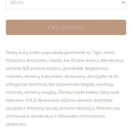
ĮDĖTI Į KREPŠELĮ
Dviejų kubų kaklo papuošalą gaminame su Tigro akimi,
Malachitu, Amazonitu, Haulitu bei Rožiniu kvarcu. Akmenukus
veriame 925 prabos sidabro grandinėle.
Segėdamos
natūralių akmenų kubų kaklo aksesuarą, atrodysite ne tik
stilingai bei išskirtinai, bet pasisemsite begalę naudingų
natūralių akmenų savybių.
Žemiau rasite keletą faktų apie
kiekvieno VDLG Aksesuarai siūlomo akmens išskirtines
savybes ir teikiamą naudą akmens nešiotojui. Rinkitės sau
artimiausius akmenukus ir džiaukitės minimalistiniu
aksesuaru.