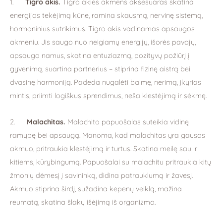
1.
Tigro akis
.
Tigro akies akmens aksesuaras skatina
energijos tekėjimą kūne, ramina skausmą, nervinę sistemą,
hormoninius sutrikimus. Tigro akis vadinamas apsaugos
akmeniu. Jis saugo nuo neigiamų energijų, išorės pavojų,
apsaugo namus, skatina entuziazmą, pozityvų požiūrį į
gyvenimą, suartina partnerius – stiprina fizinę aistrą bei
dvasinę harmoniją. Padeda nugalėti baimę, nerimą, įkyrias
mintis, priimti logiškus sprendimus, neša klestėjimą ir sėkmę.
2.
Malachitas
.
Malachito papuošalas suteikia vidinę
ramybę bei apsaugą. Manoma, kad malachitas yra gausos
akmuo, pritraukia klestėjimą ir turtus. Skatina meilę sau ir
kitiems, kūrybingumą. Papuošalai su malachitu pritraukia kitų
žmonių dėmesį į savininką, didina patrauklumą ir žavesį.
Akmuo stiprina širdį, sužadina kepenų veiklą, mažina
reumatą, skatina šlakų išėjimą iš organizmo.