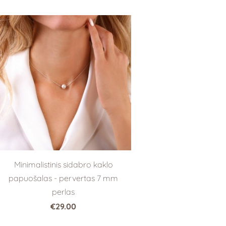
Minimalistinis sidabro kaklo
papuošalas - pervertas 7 mm
perlas
€29.00