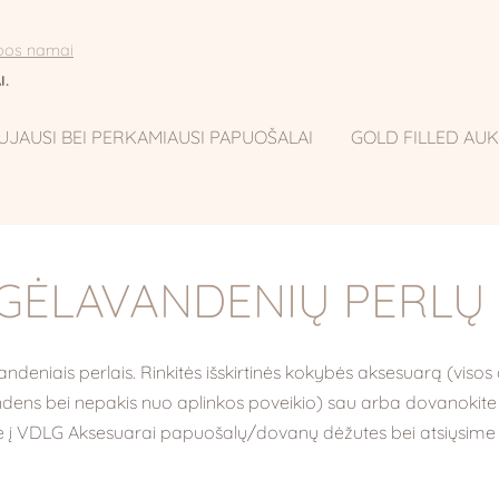
ybos namai
I.
UJAUSI BEI PERKAMIAUSI PAPUOŠALAI
GOLD FILLED AU
I GĖLAVANDENIŲ PERLŲ
ndeniais perlais. Rinkitės išskirtinės kokybės aksesuarą (viso
vandens bei nepakis nuo aplinkos poveikio) sau arba dovanok
 į VDLG Aksesuarai papuošalų/dovanų dėžutes bei atsiųsim