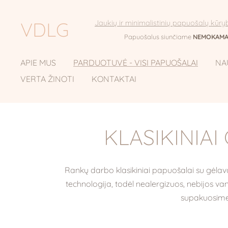
VDLG
Jaukių ir minimalistinių papuošalų kūr
Papuošalus siunčiame
NEMOKAMA
APIE MUS
PARDUOTUVĖ - VISI PAPUOŠALAI
NA
VERTA ŽINOTI
KONTAKTAI
KLASIKINIA
Rankų darbo klasikiniai papuošalai su gėlava
technologija, todėl nealergizuos, nebijos 
supakuosime