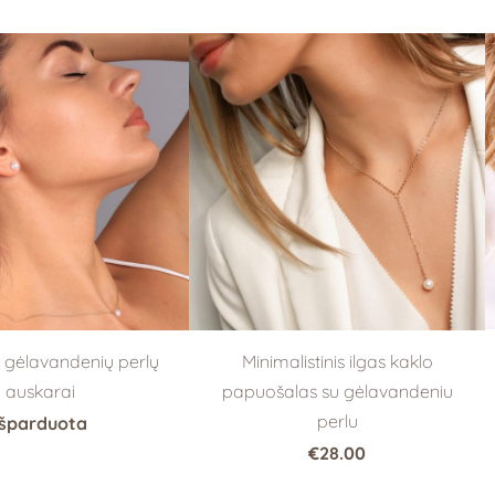
ai gėlavandenių perlų
Minimalistinis ilgas kaklo
auskarai
papuošalas su gėlavandeniu
perlu
Išparduota
€28.00