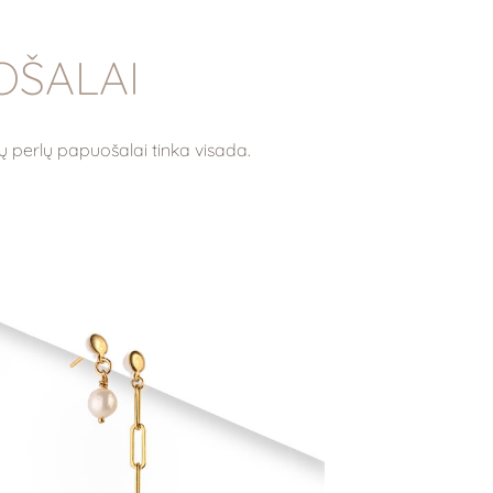
OŠALAI
ių perlų papuošalai tinka visada.