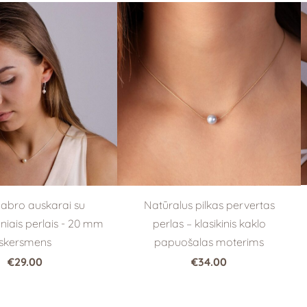
dabro auskarai su
Natūralus pilkas pervertas
iais perlais - 20 mm
perlas – klasikinis kaklo
skersmens
papuošalas moterims
€29.00
€34.00