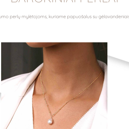
numo perlų mylėtojoms, kuriame papuošalus su gėlavandeniais 