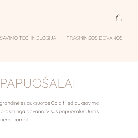
KSAVIMO TECHNOLOGIJA
PRASMINGOS DOVANOS
 PAPUOŠALAI
s grandinėlės auksuotos Gold filled auksavimo
ite prasmingą dovaną. Visus papuošalus Jums
e nemokamai.