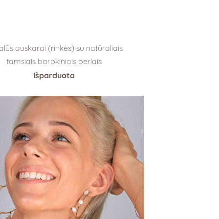
lūs auskarai (rinkės) su natūraliais
tamsiais barokiniais perlais
Išparduota