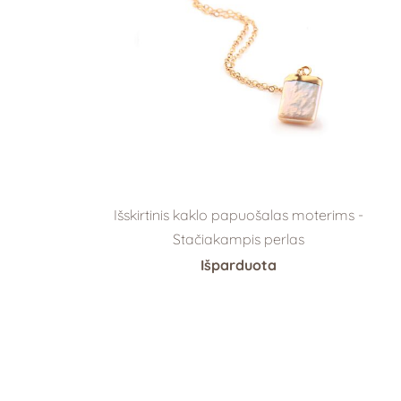
Išskirtinis kaklo papuošalas moterims -
Stačiakampis perlas
Išparduota