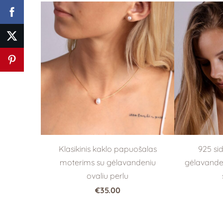
Klasikinis kaklo papuošalas
925 si
moterims su gėlavandeniu
gėlavanden
ovaliu perlu
€35.00