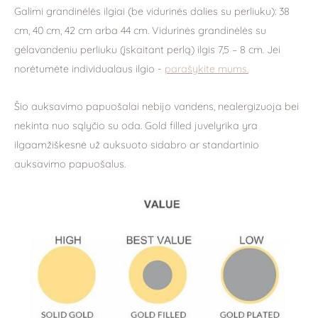
Galimi grandinėlės ilgiai (be vidurinės dalies su perliuku): 38
cm, 40 cm, 42 cm arba 44 cm. Vidurinės grandinėlės su
gėlavandeniu perliuku (įskaitant perlą) ilgis 7,5 – 8 cm. Jei
norėtumėte individualaus ilgio -
parašykite mums.
Šio auksavimo papuošalai nebijo vandens, nealergizuoja bei
nekinta nuo sąlyčio su oda. Gold filled juvelyrika yra
ilgaamžiškesnė už auksuoto sidabro ar standartinio
auksavimo papuošalus.