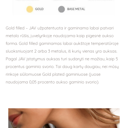
Gold filled – JAV užpatentuota ir gaminama labai patvari
metalo rūšis, juvelyrikoje naudojama kaip pigesnė aukso
forma. Gold filled gaminamas labai aukštoje temperatūroje
sluoksniuojant 2 arba 3 metalus, iš kurių vienas yra auksas.
Pagal JAV įstatymus auksas turi sudaryti ne mažiau, kaip 5
procentus gaminio svorio. Tai daug kartų daugiau, nei mūsų
rinkoje siūlomuose Gold plated gaminiuose (juose
naudojama 0,05 procento aukso gaminio svorio).