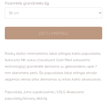
Pasirinkite grandinėlės ilgį
ĮDĖTI Į KREPŠELĮ
Rankų darbo minimalistinis, labai stilingas kaklo papuošalas.
Auksuota 14K auksu (naudojant Gold filled auksavimo
technologiją) grandinėlė derinama su gėlavandeniu apie 7
mm skersmens perlu. Šis papuošalas labai stilingai atrodo
segamas vienas arba derinamas su kitais kaklo aksesuarais.
Papuošalą Jums supakuosime į VDLG Aksesuarai
papuošalų/dovanų dėžutę.