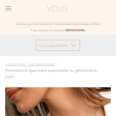
VDLG
Jaukių ir minimalistinių papuošalų kūrybos namai
Papuošalus siunčiame
NEMOKAMAI.
Visi papuošalai
parduotuvė - visi papuošalai
Minimalistinis ilgas kaklo papuošalas su gėlavandeniu
perlu