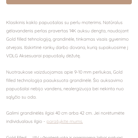
Klasikinis kaklo papuošalas su perlu moterims. Natūralus
gėlavandenis perlas pravertas 14K auksu dengta, naudojant
Gold filled tehnologiją, grandinėle, tinkamas visais gyvenimo
atvejais. Išskirtinė rankų darbo dovana, kurią supakuosime į
VDLG Aksesuarai papuošalų dėžutę.
Nuotraukose vaizduojamas apie 9-10 mm perliukas, Gold
filled technologija paauksuota grandinėlė.
Šio auksavimo
papuošalai nebijo vandens, nealergizuoja bei nekinta nuo
sąlyčio su oda.
Galimi grandinėlės ilgiai 40 cm arba 42 cm. Jei norėtumėte
individualaus ilgio -
parašykite mums.
Gold filled – JAV užpatentuota ir gaminama labai patvari