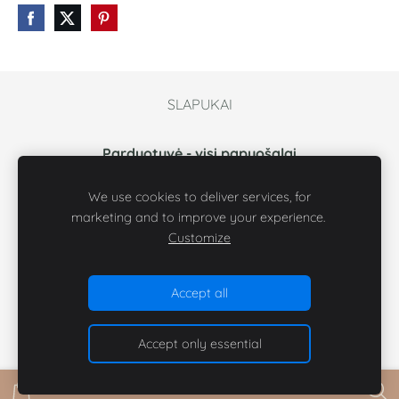
SLAPUKAI
Parduotuvė - visi papuošalai
Garantija papuošalų auksavimui
We use cookies to deliver services, for
Papuošalų segėjimas ir priežiūra
marketing and to improve your experience.
Aksesuarų gamyba ir siuntimas
Customize
Naudojimo sąlygos
Accept all
Accept only essential