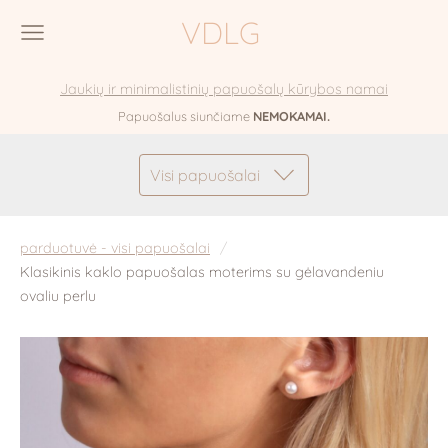
VDLG
Jaukių ir minimalistinių papuošalų kūrybos namai
Papuošalus siunčiame
NEMOKAMAI.
Visi papuošalai
parduotuvė - visi papuošalai
Klasikinis kaklo papuošalas moterims su gėlavandeniu
ovaliu perlu