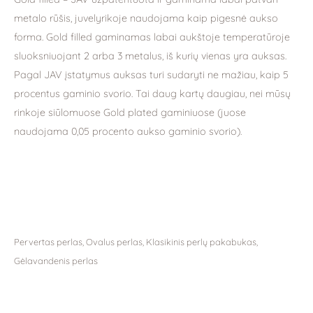
metalo rūšis, juvelyrikoje naudojama kaip pigesnė aukso
forma. Gold filled gaminamas labai aukštoje temperatūroje
sluoksniuojant 2 arba 3 metalus, iš kurių vienas yra auksas.
Pagal JAV įstatymus auksas turi sudaryti ne mažiau, kaip 5
procentus gaminio svorio. Tai daug kartų daugiau, nei mūsų
rinkoje siūlomuose Gold plated gaminiuose (juose
naudojama 0,05 procento aukso gaminio svorio).
Pervertas perlas, Ovalus perlas, Klasikinis perlų pakabukas,
Gėlavandenis perlas